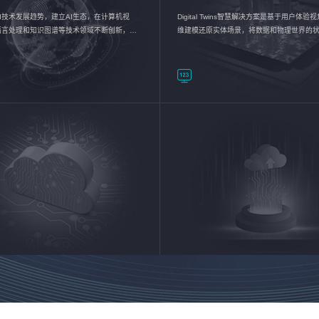
I技术发展趋势，建立AI生态，在计算机视
Digital Twins智慧解决方案是基于用户体
语言处理和知识图谱等技术领域不断创新，持
维建模还原实体场景，将数据和物理世界的
数智化转型加速器—AlphaMind®AI能力开放
现，使用户对关键数据有更直观的感受，推
成智能化转型，实现新旧动能的转换