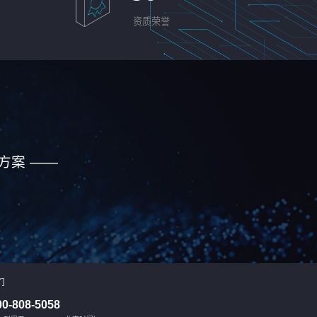
资质荣誉
方案 ——
们
00-808-5058