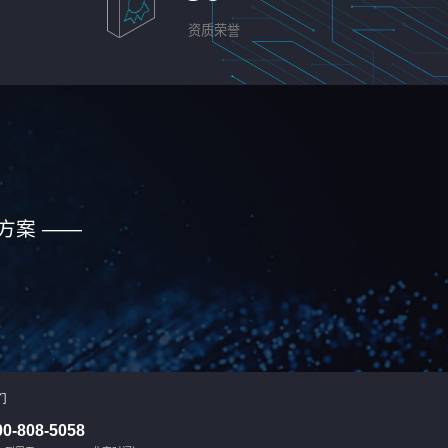
资质荣誉
方案 ——
们
00-808-5058