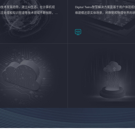
I技术发展趋势，建立AI生态，在计算机视
Digital Twins智慧解决方案是基于用户体
语言处理和知识图谱等技术领域不断创新，持
维建模还原实体场景，将数据和物理世界的
数智化转型加速器—AlphaMind®AI能力开放
现，使用户对关键数据有更直观的感受，推
成智能化转型，实现新旧动能的转换