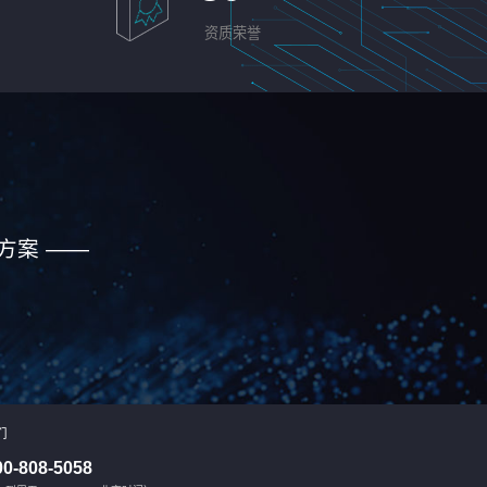
资质荣誉
方案 ——
们
00-808-5058