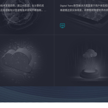
I技术发展趋势，建立AI生态，在计算机视
Digital Twins智慧解决方案是基于用户体
语言处理和知识图谱等技术领域不断创新，持
维建模还原实体场景，将数据和物理世界的
数智化转型加速器—AlphaMind®AI能力开放
现，使用户对关键数据有更直观的感受，推
成智能化转型，实现新旧动能的转换